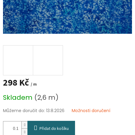
298 Kč
/ m
Měrná
Skladem
(2,6 m)
cena:
Můžeme doručit do:
13.8.2026
Možnosti doručení
Přidat do košíku