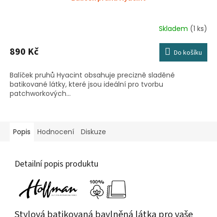
Skladem
(1 ks)
890 Kč
Do košíku
Balíček pruhů Hyacint obsahuje precizně sladěné
batikované látky, které jsou ideální pro tvorbu
patchworkových...
Popis
Hodnocení
Diskuze
Detailní popis produktu
Stylová batikovaná bavlněná látka pro vaše