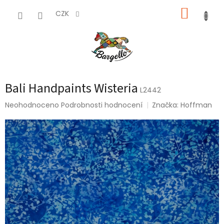
Přejít
NÁKUP
na
CZK
obsah
KOŠÍK
Bali Handpaints Wisteria
L2442
Průměrné
Neohodnoceno
Podrobnosti hodnocení
Značka:
Hoffman
hodnocení
produktu
je
0,0
z
5
hvězdiček.