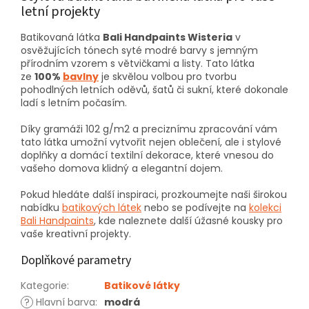
letní projekty
Batikovaná látka
Bali Handpaints Wisteria
v
osvěžujících tónech syté modré barvy s jemným
přírodním vzorem s větvičkami a listy. Tato látka
ze
100%
bavlny
je skvělou volbou pro tvorbu
pohodlných letních oděvů, šatů či sukní, které dokonale
ladí s letním počasím.
Díky gramáži 102 g/m2 a preciznímu zpracování vám
tato látka umožní vytvořit nejen oblečení, ale i stylové
doplňky a domácí textilní dekorace, které vnesou do
vašeho domova klidný a elegantní dojem.
Pokud hledáte další inspiraci, prozkoumejte naši širokou
nabídku
batikových látek
nebo se podívejte na
kolekci
Bali Handpaints
, kde naleznete další úžasné kousky pro
vaše kreativní projekty.
Doplňkové parametry
Kategorie
:
Batikové látky
?
Hlavní barva
:
modrá