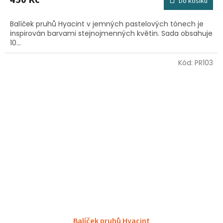
Do košíku
Balíček pruhů Hyacint v jemných pastelových tónech je
inspirován barvami stejnojmenných květin. Sada obsahuje
10...
Kód:
PR103
Balíček pruhů Hyacint