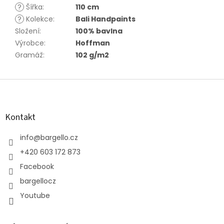
?
Šířka
:
110 cm
?
Kolekce
:
Bali Handpaints
Složení
:
100% bavlna
Výrobce
:
Hoffman
Gramáž
:
102 g/m2
Z
á
p
a
Kontakt
t
í
info
@
bargello.cz
+420 603 172 873
Facebook
bargellocz
Youtube