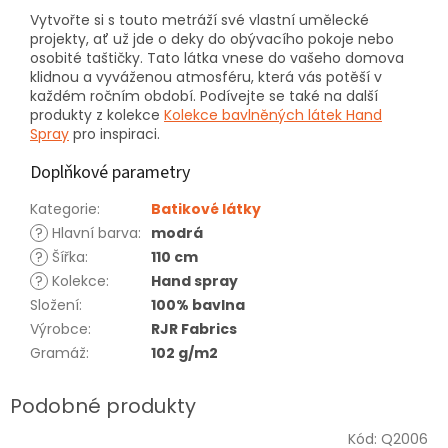
Vytvořte si s touto metráží své vlastní umělecké
projekty, ať už jde o deky do obývacího pokoje nebo
osobité taštičky. Tato látka vnese do vašeho domova
klidnou a vyváženou atmosféru, která vás potěší v
každém ročním období. Podívejte se také na další
produkty z kolekce
Kolekce bavlněných látek Hand
Spray
pro inspiraci.
Doplňkové parametry
Kategorie
:
Batikové látky
?
Hlavní barva
:
modrá
?
Šířka
:
110 cm
?
Kolekce
:
Hand spray
Složení
:
100% bavlna
Výrobce
:
RJR Fabrics
Gramáž
:
102 g/m2
Kód:
Q2006