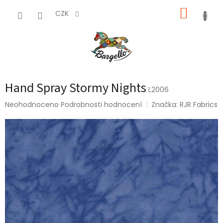
Přejít
NÁKUP
na
CZK
obsah
KOŠÍK
Hand Spray Stormy Nights
L2006
Průměrné
Neohodnoceno
Podrobnosti hodnocení
Značka:
RJR Fabrics
hodnocení
produktu
je
0,0
z
5
hvězdiček.