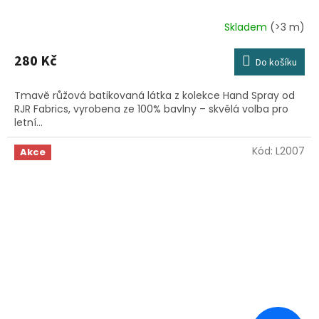
Skladem
(>3 m)
280 Kč
Do košíku
Tmavě růžová batikovaná látka z kolekce Hand Spray od
RJR Fabrics, vyrobena ze 100% bavlny – skvělá volba pro
letní...
Kód:
L2007
Akce
Sleva