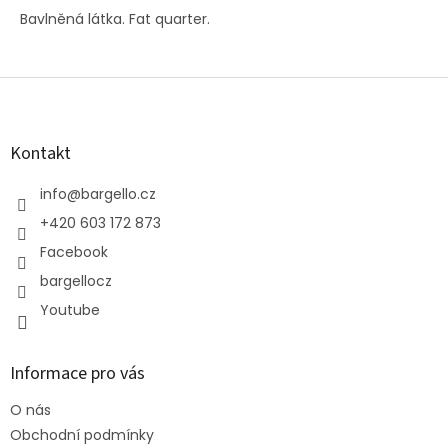
Bavlněná látka. Fat quarter.
Z
á
p
a
Kontakt
t
í
info
@
bargello.cz
+420 603 172 873
Facebook
bargellocz
Youtube
Informace pro vás
O nás
Obchodní podmínky