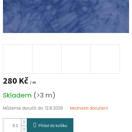
280 Kč
/ m
Měrná
Skladem
(>3 m)
cena:
Můžeme doručit do:
12.8.2026
Možnosti doručení
Přidat do košíku