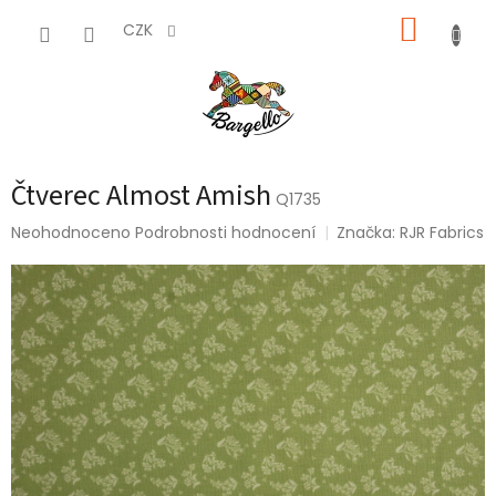
Přejít
NÁKUP
na
CZK
obsah
KOŠÍK
Čtverec Almost Amish
Q1735
Průměrné
Neohodnoceno
Podrobnosti hodnocení
Značka:
RJR Fabrics
hodnocení
produktu
je
0,0
z
5
hvězdiček.