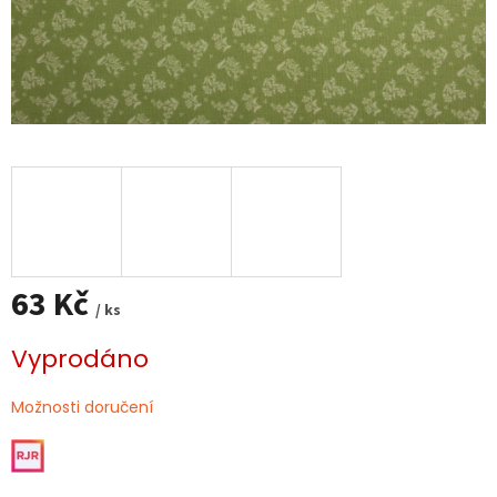
63 Kč
/ ks
Měrná
Vyprodáno
cena:
Možnosti doručení