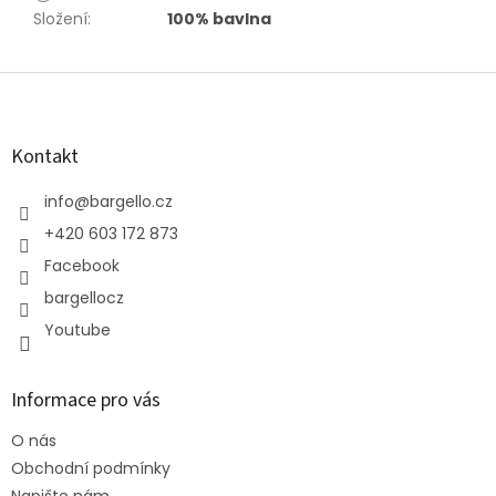
Složení
:
100% bavlna
Z
á
p
a
Kontakt
t
í
info
@
bargello.cz
+420 603 172 873
Facebook
bargellocz
Youtube
Informace pro vás
O nás
Obchodní podmínky