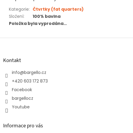
Kategorie
:
Čtvrtky (fat quarters)
Složení
:
100% bavlna
Položka byla vyprodána…
Z
á
p
a
Kontakt
t
í
info
@
bargello.cz
+420 603 172 873
Facebook
bargellocz
Youtube
Informace pro vás