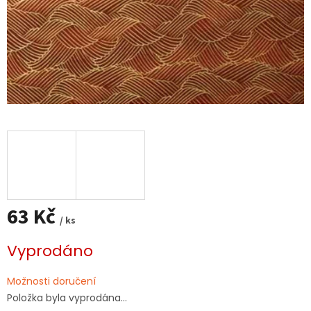
63 Kč
/ ks
Měrná
Vyprodáno
cena:
Možnosti doručení
Položka byla vyprodána…