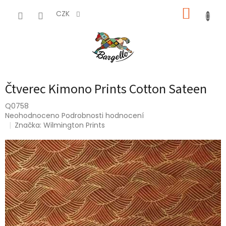
Přejít
NÁKUP
na
CZK
obsah
KOŠÍK
Čtverec Kimono Prints Cotton Sateen
Q0758
Průměrné
Neohodnoceno
Podrobnosti hodnocení
hodnocení
Značka:
Wilmington Prints
produktu
je
0,0
z
5
hvězdiček.