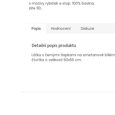
s motivy rybiček a stop. 100% bavlna,
šíře 110...
Popis
Hodnocení
Diskuze
Detailní popis produktu
Látka s černými tlapkami na smetanově bílém
čtvrtka o velikosti 50x55 cm.
Z
á
p
a