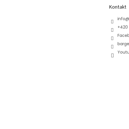
t
Kontakt
í
info
+420 
Face
barge
Yout