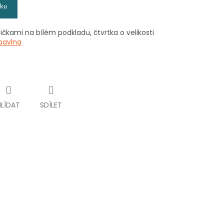
íku
ičkami na bílém podkladu, čtvrtka o velikosti
bavlna
HLÍDAT
SDÍLET