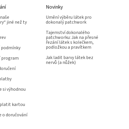
ání
Novinky
 naše
Umění výběru látek pro
y“ jiné než ty
dokonalý patchwork
Tajemství dokonalého
rev
patchworku: Jak na přesné
řezání látek s kolečkem,
podložkou a pravítkem
 podmínky
Jak ladit barvy látek bez
í program
nervů (a nůžek)
doručení
platby
e si výhodnou
latit kartou
 o doručování