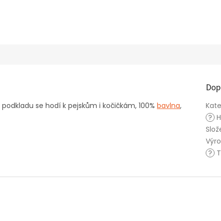
Dop
 podkladu se hodí k pejskům i kočičkám, 100%
bavlna
,
Kate
?
H
Slož
Výr
?
T