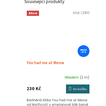
Související produkty
Kód:
L2160
Akce
Sleva
290 Kč
–20 %
You had me at Meow
Skladem
(2 m)
230 Kč
Do košíku
Bavlněná látka You had me at Meow
od Northcott v smetanově bílé barvě