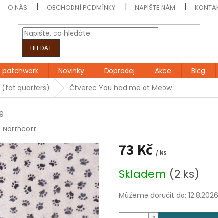
O NÁS
OBCHODNÍ PODMÍNKY
NAPIŠTE NÁM
KONTA
HLEDAT
 patchwork
Novinky
Doprodej
Akce
Blog
 (fat quarters)
Čtverec You had me at Meow
9
:
Northcott
73 Kč
/ ks
Měrná
Skladem
(2 ks)
cena:
Můžeme doručit do:
12.8.2026