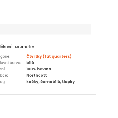
lňkové parametry
gorie
:
Čtvrtky (fat quarters)
lavní barva
:
bílá
ení
:
100% bavlna
obce
:
Northcott
ag
:
kočky, černobílá, tlapky