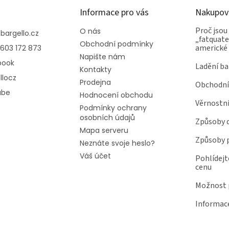
Informace pro vás
Nakupov
Proč jsou
O nás
@
bargello.cz
„fatquater
Obchodní podmínky
americké
603 172 873
Napište nám
book
Ladění ba
Kontakty
llocz
Prodejna
Obchodní
ube
Hodnocení obchodu
Věrnostn
Podmínky ochrany
osobních údajů
Způsoby 
Mapa serveru
Způsoby 
Neznáte svoje heslo?
Váš účet
Pohlídejt
cenu
Možnost p
Informace