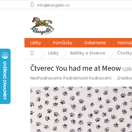
Přejít
info@bargello.cz
na
obsah
Látky
Pomůcky
Galanterie
Hotový
Domů
Látky
Balíčky a čtverce
Čtvrtky
Čtverec You had me at Meow
Q215
Průměrné
Neohodnoceno
Podrobnosti hodnocení
Značka
hodnocení
produktu
je
0,0
z
5
hvězdiček.