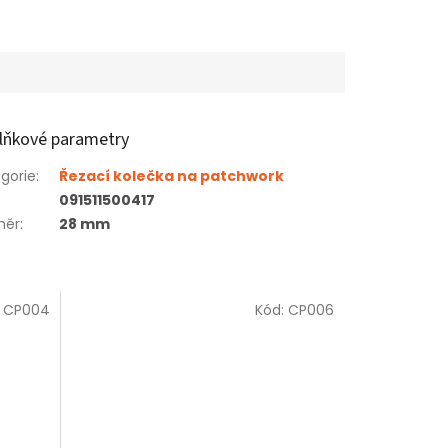
lňkové parametry
gorie
:
Řezací kolečka na patchwork
091511500417
měr
:
28 mm
:
CP004
Kód:
CP006