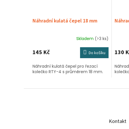
Náhradní kulatá čepel 18 mm
Náhrad
Skladem
(>3 ks)
145 Kč
130 K
Do košíku
Náhradní kulatá čepel pro řezací
Náhrad
kolečko RTY-4 s průměrem 18 mm.
kolečk
Z
á
p
a
t
Kontakt
í