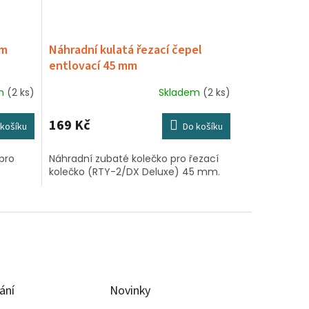
mm
Náhradní kulatá řezací čepel
entlovací 45 mm
em
(2 ks)
Skladem
(2 ks)
169 Kč
košíku
Do košíku
pro
Náhradní zubaté kolečko pro řezací
kolečko (RTY-2/DX Deluxe) 45 mm.
ání
Novinky