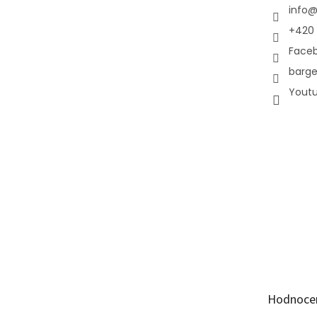
info
+420 
Face
barge
Yout
Hodnoce