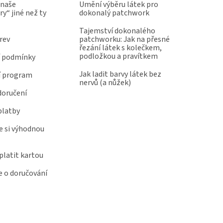
 naše
Umění výběru látek pro
y“ jiné než ty
dokonalý patchwork
Tajemství dokonalého
rev
patchworku: Jak na přesné
řezání látek s kolečkem,
podložkou a pravítkem
 podmínky
Jak ladit barvy látek bez
í program
nervů (a nůžek)
doručení
platby
e si výhodnou
latit kartou
 o doručování