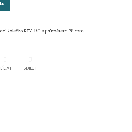
íku
ezací kolečko RTY-1/G s průměrem 28 mm.
HLÍDAT
SDÍLET