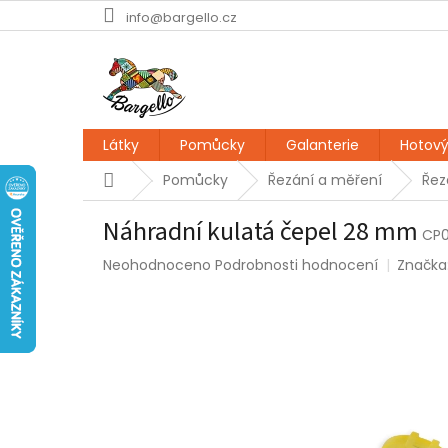
Přejít
info@bargello.cz
na
obsah
Látky
Pomůcky
Galanterie
Hotový
Domů
Pomůcky
Řezání a měření
Řez
Náhradní kulatá čepel 28 mm
CP
Průměrné
Neohodnoceno
Podrobnosti hodnocení
Značka
hodnocení
produktu
je
0,0
z
5
hvězdiček.