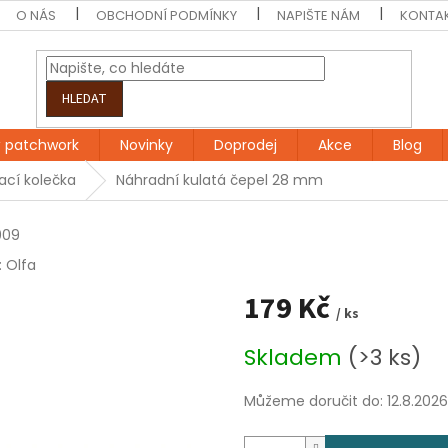
O NÁS
OBCHODNÍ PODMÍNKY
NAPIŠTE NÁM
KONTA
HLEDAT
 patchwork
Novinky
Doprodej
Akce
Blog
ací kolečka
Náhradní kulatá čepel 28 mm
009
:
Olfa
179 Kč
/ ks
Měrná
Skladem
(>3 ks)
cena:
Můžeme doručit do:
12.8.2026