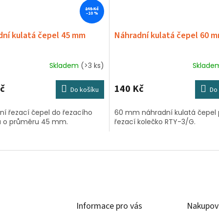
145 Kč
–10 %
ní kulatá čepel 45 mm
Náhradní kulatá čepel 60 
Skladem
(>3 ks)
Sklad
č
140 Kč
Do košíku
Do 
ní řezací čepel do řezacího
60 mm náhradní kulatá čepel 
a o průměru 45 mm.
řezací kolečko RTY-3/G.
Informace pro vás
Nakupov