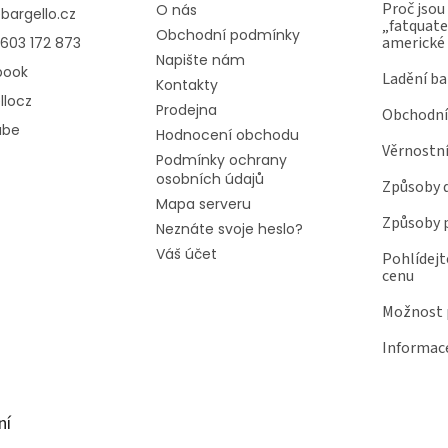
Proč jsou
O nás
@
bargello.cz
„fatquater
Obchodní podmínky
americké
603 172 873
Napište nám
book
Ladění ba
Kontakty
llocz
Prodejna
Obchodní
ube
Hodnocení obchodu
Věrnostn
Podmínky ochrany
osobních údajů
Způsoby 
Mapa serveru
Způsoby 
Neznáte svoje heslo?
Váš účet
Pohlídejt
cenu
Možnost p
Informace
ní