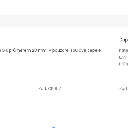
Dop
-1/G s průměrem 28 mm. V pouzdře jsou dvě čepele.
Kate
EAN
:
Prů
Kód:
CP002
Kód