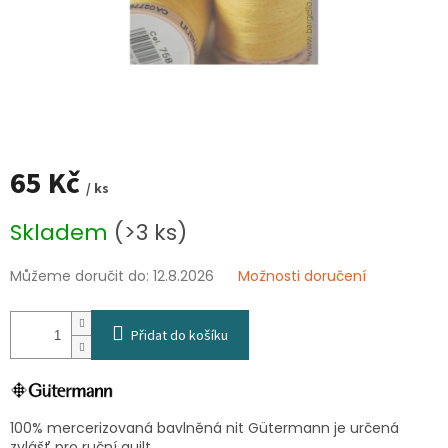
65 Kč
/ ks
Měrná
Skladem
(>3 ks)
cena:
Můžeme doručit do:
12.8.2026
Možnosti doručení
Přidat do košíku
100% mercerizovaná bavlněná nit Gütermann je určená
zvlášť pro ruční quilt.