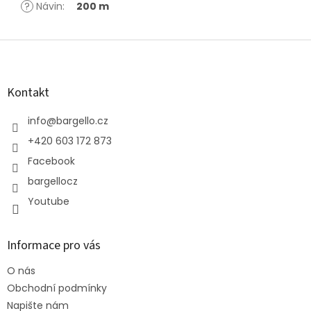
?
Návin
:
200 m
Z
á
p
a
Kontakt
t
í
info
@
bargello.cz
+420 603 172 873
Facebook
bargellocz
Youtube
Informace pro vás
O nás
Obchodní podmínky
Napište nám