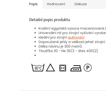
Popis
Hodnocení
Diskuze
Detailní popis produktu
Kvalitní egyptská vysoce macerizovaná
Univerzální nit pro strojní vyšívání vyro
Ideální pro strojní
quiltování
Doporučené jehly a velikosti jehel: strojní
Délka návinu je 300 metrů
Tloušťka 30 - Ne 30/2 - dtex 400(2)
Z
á
p