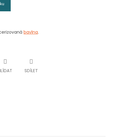
íku
acerizovaná
bavlna
.
HLÍDAT
SDÍLET