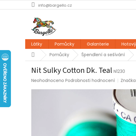
Přejít
info@bargello.cz
na
obsah
Látky
Pomůcky
Galanterie
Hotový
Domů
Pomůcky
Špendlení a sešívání
Nit Sulky Cotton Dk. Teal
N1230
Průměrné
Neohodnoceno
Podrobnosti hodnocení
Značka
hodnocení
produktu
je
0,0
z
5
hvězdiček.