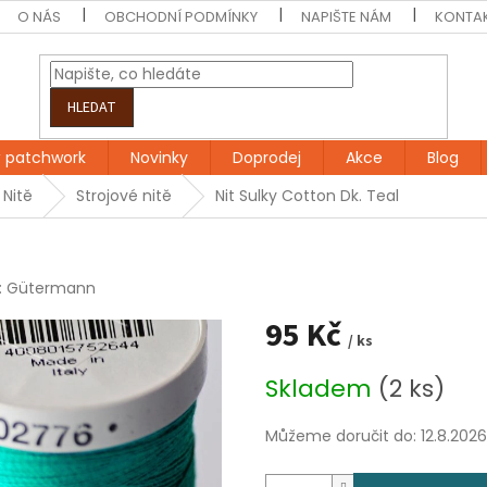
O NÁS
OBCHODNÍ PODMÍNKY
NAPIŠTE NÁM
KONTA
HLEDAT
 patchwork
Novinky
Doprodej
Akce
Blog
Nitě
Strojové nitě
Nit Sulky Cotton Dk. Teal
:
Gütermann
95 Kč
/ ks
Měrná
Skladem
(2 ks)
cena:
Můžeme doručit do:
12.8.2026