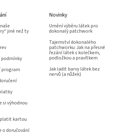
ání
Novinky
 naše
Umění výběru látek pro
y“ jiné než ty
dokonalý patchwork
Tajemství dokonalého
rev
patchworku: Jak na přesné
řezání látek s kolečkem,
podložkou a pravítkem
 podmínky
Jak ladit barvy látek bez
í program
nervů (a nůžek)
doručení
platby
e si výhodnou
latit kartou
 o doručování