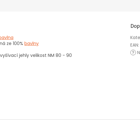
Dop
bavlna
Kate
bená ze 100%
bavlny
EAN
:
?
N
 vyšívací jehly velikost NM 80 - 90