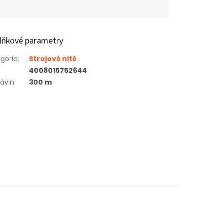
lňkové parametry
gorie
:
Strojové nitě
4008015752644
ávin
:
300 m