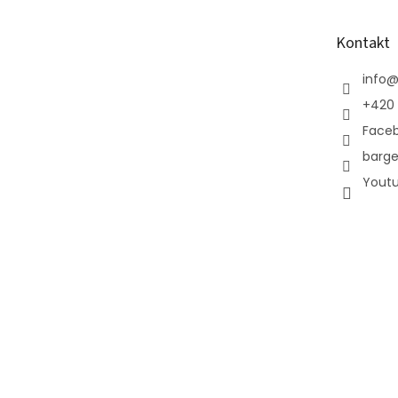
a
t
Kontakt
í
info
+420 
Face
barge
Yout