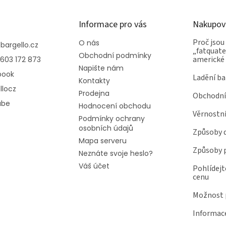
Informace pro vás
Nakupov
Proč jsou
O nás
@
bargello.cz
„fatquater
Obchodní podmínky
americké
603 172 873
Napište nám
book
Ladění ba
Kontakty
llocz
Prodejna
Obchodní
ube
Hodnocení obchodu
Věrnostn
Podmínky ochrany
osobních údajů
Způsoby 
Mapa serveru
Způsoby 
Neznáte svoje heslo?
Váš účet
Pohlídejt
cenu
Možnost p
Informace