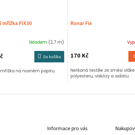
í mřížka FIX30
Ronar Fix
Skladem
(2,7 m)
Vyp
Průměrné
hodnocení
produktu
170 Kč
č
Do košíku
je
5,0
Netkaná textilie ze směsi vlák
í mřížka na nosném papíru.
z
polyesteru, viskózy a axilatu.
5
hvězdiček.
Informace pro vás
Nakupov