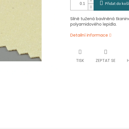
Přidat do koš
Silně tužená bavlněná tkani
polyamidového lepidla.
Detailní informace
TISK
ZEPTAT SE