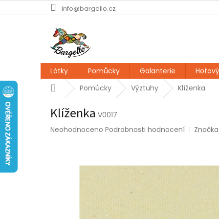
Přejít
info@bargello.cz
na
obsah
Látky
Pomůcky
Galanterie
Hotový
Domů
Pomůcky
Výztuhy
Klíženka
Klíženka
V0017
Průměrné
Neohodnoceno
Podrobnosti hodnocení
Značka
hodnocení
produktu
je
0,0
z
5
hvězdiček.