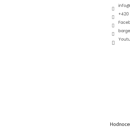
info
+420 
Face
barge
Yout
Hodnoce