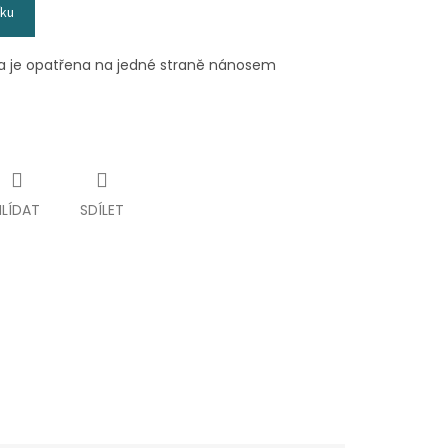
íku
na je opatřena na jedné straně nánosem
HLÍDAT
SDÍLET