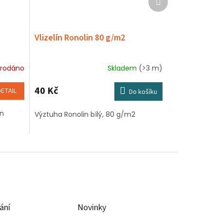
produkt
Vlizelín Ronolin 80 g/m2
rodáno
Skladem
(>3 m)
40 Kč
DETAIL
Do košíku
en
Výztuha Ronolin bílý, 80 g/m2
ání
Novinky