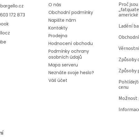
Proč jsou
O nás
@
bargello.cz
„fatquater
Obchodní podmínky
americké
603 172 873
Napište nám
book
Ladění ba
Kontakty
llocz
Prodejna
Obchodní
ube
Hodnocení obchodu
Věrnostn
Podmínky ochrany
osobních údajů
Způsoby 
Mapa serveru
Způsoby 
Neznáte svoje heslo?
Váš účet
Pohlídejt
cenu
Možnost p
Informace
ní