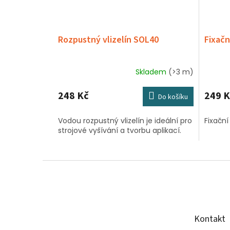
Rozpustný vlizelín SOL40
Fixačn
Skladem
(>3 m)
248 Kč
249 K
Do košíku
Vodou rozpustný vlizelín je ideální pro
Fixačn
strojové vyšívání a tvorbu aplikací.
Z
á
p
a
t
Kontakt
í