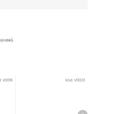
 výrobků.
d:
V0016
Kód:
V0023
Další