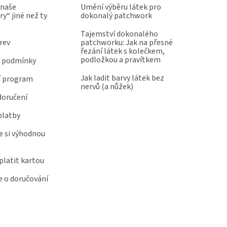
 naše
Umění výběru látek pro
y“ jiné než ty
dokonalý patchwork
Tajemství dokonalého
rev
patchworku: Jak na přesné
řezání látek s kolečkem,
podložkou a pravítkem
 podmínky
Jak ladit barvy látek bez
í program
nervů (a nůžek)
doručení
platby
e si výhodnou
latit kartou
 o doručování