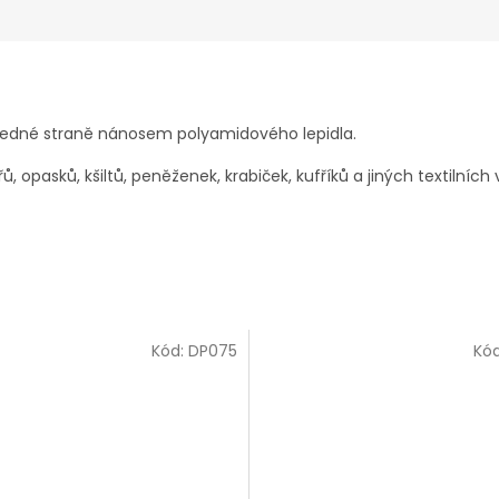
 jedné straně nánosem polyamidového lepidla.
ů, opasků, kšiltů, peněženek, krabiček, kufříků a jiných textilních
Kód:
DP075
Kó