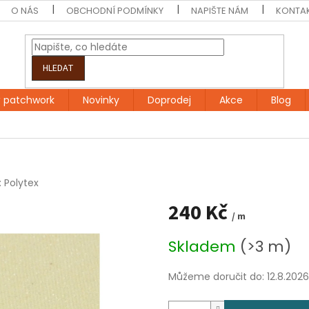
O NÁS
OBCHODNÍ PODMÍNKY
NAPIŠTE NÁM
KONTA
HLEDAT
 patchwork
Novinky
Doprodej
Akce
Blog
:
Polytex
240 Kč
/ m
Měrná
Skladem
(>3 m)
cena:
Můžeme doručit do:
12.8.2026