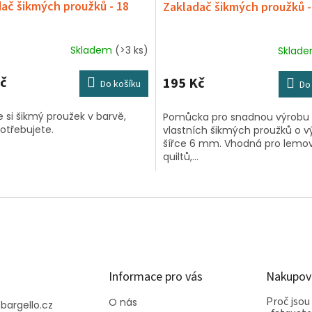
ač šikmých proužků - 18
Zakladač šikmých proužků 
Skladem
(>3 ks)
Sklad
č
195 Kč
Do košíku
Do
 si šikmý proužek v barvě,
Pomůcka pro snadnou výrobu
otřebujete.
vlastních šikmých proužků o v
šířce 6 mm. Vhodná pro lemo
quiltů,...
Informace pro vás
Nakupov
Proč jsou
O nás
@
bargello.cz