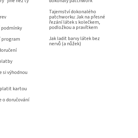
y“ jiné než ty
dokonalý patchwork
Tajemství dokonalého
rev
patchworku: Jak na přesné
řezání látek s kolečkem,
podložkou a pravítkem
 podmínky
Jak ladit barvy látek bez
í program
nervů (a nůžek)
doručení
platby
e si výhodnou
latit kartou
 o doručování