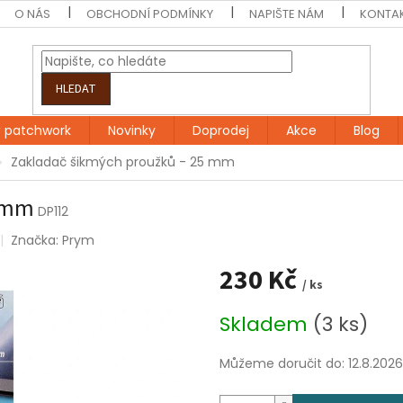
O NÁS
OBCHODNÍ PODMÍNKY
NAPIŠTE NÁM
KONTA
HLEDAT
 patchwork
Novinky
Doprodej
Akce
Blog
Zakladač šikmých proužků - 25 mm
5 mm
DP112
Značka:
Prym
230 Kč
/ ks
Měrná
Skladem
(3 ks)
cena:
Můžeme doručit do:
12.8.2026