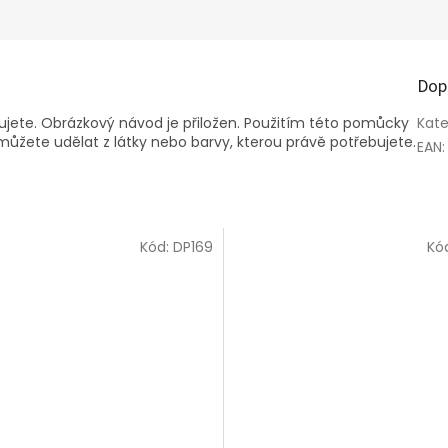
Dop
bujete. Obrázkový návod je přiložen. Použitím této pomůcky
Kate
můžete udělat z látky nebo barvy, kterou právě potřebujete.
EAN
:
Kód:
DP169
Kó