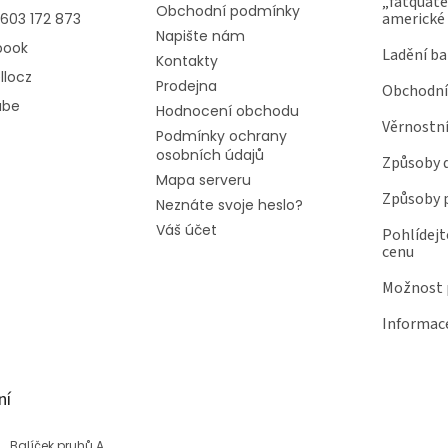
„fatquater
Obchodní podmínky
americké
603 172 873
Napište nám
book
Ladění ba
Kontakty
llocz
Prodejna
Obchodní
ube
Hodnocení obchodu
Věrnostn
Podmínky ochrany
osobních údajů
Způsoby 
Mapa serveru
Způsoby 
Neznáte svoje heslo?
Váš účet
Pohlídejt
cenu
Možnost p
Informace
ní
Balíček pruhů Akvárium