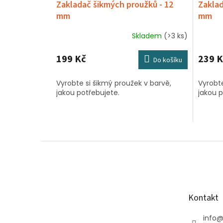
Zakladač šikmých proužků - 12
Zaklad
mm
mm
Skladem
(>3 ks)
Průměrné
hodnocení
produktu
199 Kč
239 K
Do košíku
je
5,0
Vyrobte si šikmý proužek v barvě,
Vyrobte
z
jakou potřebujete.
jakou p
5
hvězdiček.
Z
á
p
a
t
Kontakt
í
info