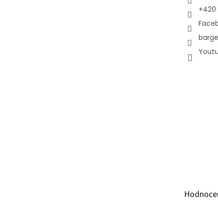
+420 
Face
barge
Yout
Hodnoce