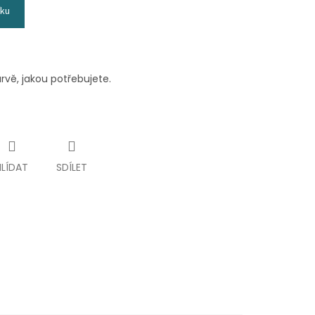
íku
rvě, jakou potřebujete.
HLÍDAT
SDÍLET