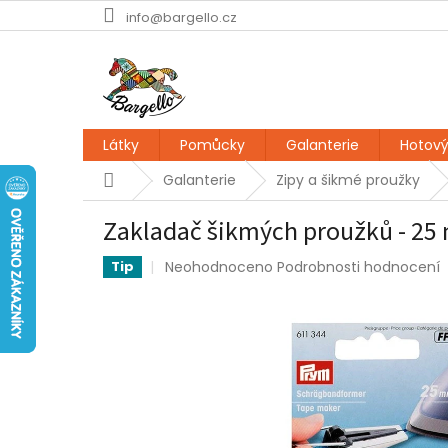
Přejít
info@bargello.cz
na
obsah
Látky
Pomůcky
Galanterie
Hotový
Domů
Galanterie
Zipy a šikmé proužky
Zakladač šikmých proužků - 2
Průměrné
Neohodnoceno
Podrobnosti hodnocení
Tip
hodnocení
produktu
je
0,0
z
5
hvězdiček.