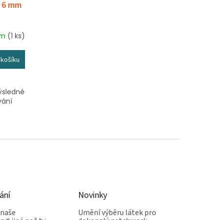
- 6 mm
em
(1 ks)
 košíku
ýsledné
vání
ání
Novinky
 naše
Umění výběru látek pro