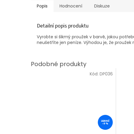
Popis
Hodnocení
Diskuze
Detailní popis produktu
Vyrobte si šikmý proužek v barvě, jakou potře
neušetříte jen peníze. Výhodou je, že proužek 
Kód:
DP036
220 Kč
–9 %