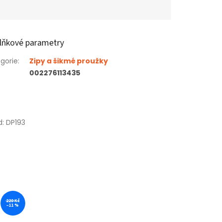
lňkové parametry
gorie
:
Zipy a šikmé proužky
002276113435
d:
DP193
220 Kč
–11 %