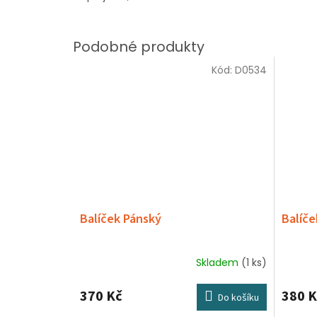
Kód:
D0534
Balíček Pánský
Balíč
Skladem
(1 ks)
370 Kč
380 K
Do košíku