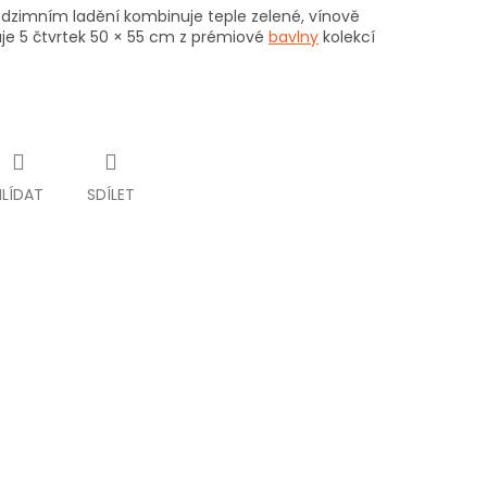
dzimním ladění kombinuje teple zelené, vínově
je 5 čtvrtek 50 × 55 cm z prémiové
bavlny
kolekcí
HLÍDAT
SDÍLET