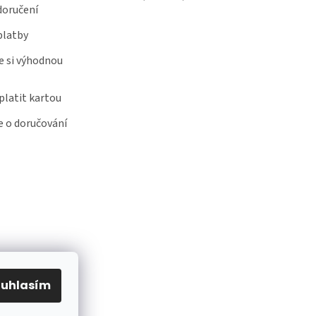
doručení
platby
e si výhodnou
latit kartou
 o doručování
ouhlasím