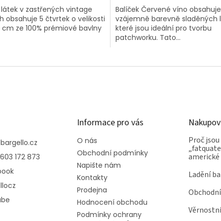
 látek v zastřených vintage
Balíček Červené víno obsahuje
 obsahuje 5 čtvrtek o velikosti
vzájemně barevně sladěných l
5 cm ze 100% prémiové bavlny
které jsou ideální pro tvorbu
patchworku. Tato...
Informace pro vás
Nakupov
Proč jsou
O nás
@
bargello.cz
„fatquater
Obchodní podmínky
americké
603 172 873
Napište nám
book
Ladění ba
Kontakty
llocz
Prodejna
Obchodní
ube
Hodnocení obchodu
Věrnostn
Podmínky ochrany