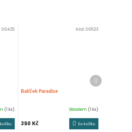
:
D0425
Kód:
D0523
Další
produkt
Balíček Paradise
em
(1 ks)
Skladem
(1 ks)
380 Kč
košíku
Do košíku