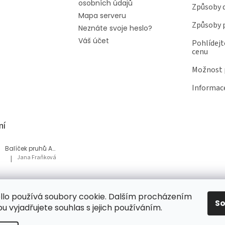
osobních údajů
Způsoby 
Mapa serveru
Způsoby 
Neznáte svoje heslo?
Váš účet
Pohlídejt
cenu
Možnost p
Informace
ní
Balíček pruhů Akvárium
Jana Fraňková
|
Hodnocení produktu je 5 z 5 hvězdiček.
Balíček Lesní med
lo používá soubory cookie. Dalším procházením
Tatiana Bacikova
|
Hodnocení produktu je 5 z 5 hvězdiček.
S
 vyjadřujete souhlas s jejich používáním.