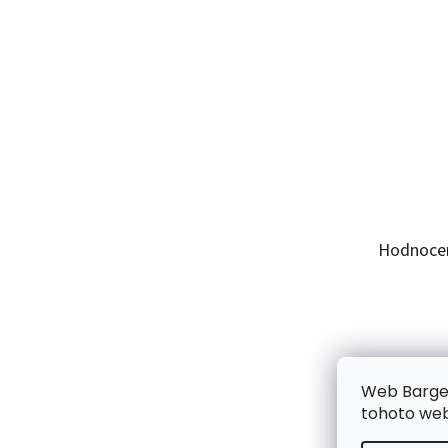
Hodnoce
Web Bargel
tohoto webu