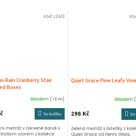
Kód:
L2413
Kó
as Rain Cranberry Stair
Quiet Grace Pine Leafy Vin
ed Boxes
Skladem
(>3 m)
Skladem
(
rné
ení
tu
č
298 Kč
Do košíku
Do
tní metráž v červené barvě s
Zelená metráž s lístečky z kol
rickým vzorem z kolekce
Quiet Grace od Henry Glass,