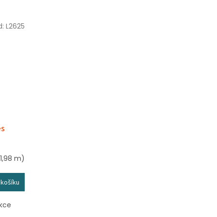
d:
L2625
es
1,98 m)
 košíku
ekce