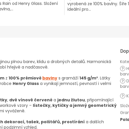
s Rain od Henry Glass. Složení
vyrobená ze 100% bavlny. Šíře 
ek.
vlna,...
ideální pro...
Dop
jinou plnou barev, klidu a drobných detailů. Harmonická
Kate
obí hřejivě a nadčasově.
?
H
bar
 cm
z
100% prémiové
bavlny
s gramáží
145 g/m²
. Látky
?
D
ýrobce
Henry Glass
a vynikají jemností, pevností i velmi
bar
?
K
átky
,
dvě vínově červené
a
jednu žlutou
, připomínající
chworkové vzory –
lístečky, kytičky a jemný geometrický
Slož
mi vyváženě.
Gra
Pol
h dekorací, tašek, polštářů, prostírání
a dalších
ční podzimní vzhled.