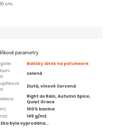
110 cm,
lňkové parametry
gorie
:
Balíčky látek na patchwork
lavní
zelená
va
:
oplňková
žlutá, vínově červená
va
:
Right as Rain, Autumn Spice,
olekce
:
Quiet Grace
ení
:
100% bavlna
máž
:
145 g/m2
ožka byla vyprodána…