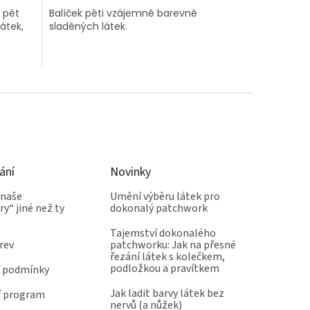
 pět
Balíček pěti vzájemně barevně
átek,
sladěných látek.
ání
Novinky
 naše
Umění výběru látek pro
y“ jiné než ty
dokonalý patchwork
Tajemství dokonalého
rev
patchworku: Jak na přesné
řezání látek s kolečkem,
podložkou a pravítkem
 podmínky
Jak ladit barvy látek bez
í program
nervů (a nůžek)