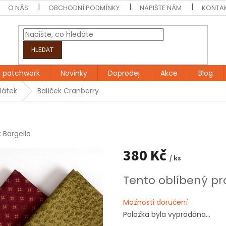
O NÁS
OBCHODNÍ PODMÍNKY
NAPIŠTE NÁM
KONTA
HLEDAT
 patchwork
Novinky
Doprodej
Akce
Blog
 látek
Balíček Cranberry
:
Bargello
380 Kč
/ ks
Měrná
Tento oblíbený pr
cena:
Možnosti doručení
Položka byla vyprodána…