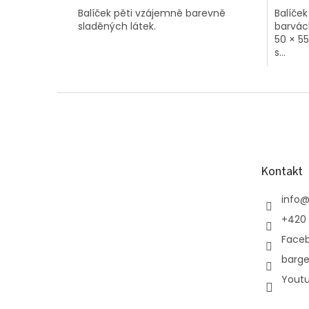
Balíček pěti vzájemně barevně
Balíček
sladěných látek.
barvách
50 × 5
s...
Z
á
p
a
t
Kontakt
í
info
+420 
Face
barge
Yout