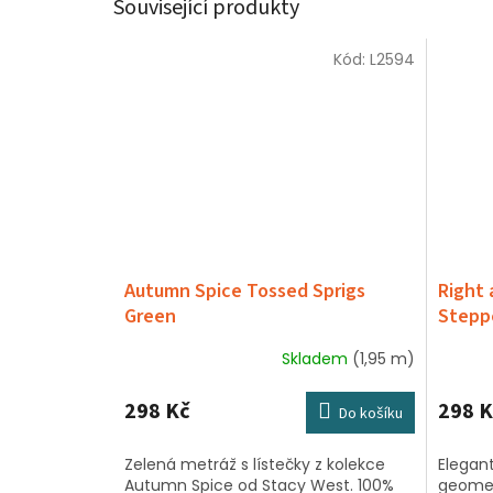
Související produkty
Kód:
L2594
Autumn Spice Tossed Sprigs
Right 
Green
Stepp
Skladem
(1,95 m)
Průmě
hodnoc
produk
298 Kč
298 K
Do košíku
je
5,0
Zelená metráž s lístečky z kolekce
Elegan
z
Autumn Spice od Stacy West. 100%
geomet
5