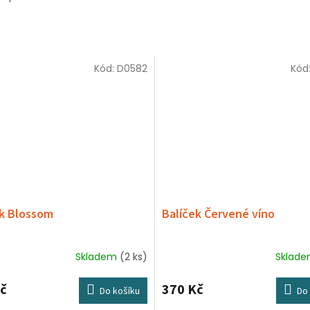
Kód:
D0582
Kód
ek Blossom
Balíček Červené víno
Skladem
(2 ks)
Sklad
č
370 Kč
Do košíku
Do 