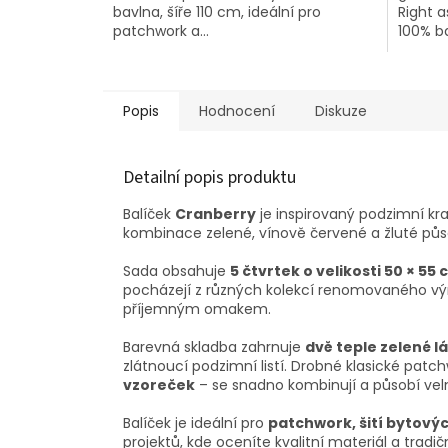
bavlna, šíře 110 cm, ideální pro
Right a
hvězdič
patchwork a...
100% ba
Popis
Hodnocení
Diskuze
Detailní popis produktu
Balíček
Cranberry
je inspirovaný podzimní kra
kombinace zelené, vínově červené a žluté půs
Sada obsahuje
5 čtvrtek o velikosti 50 × 55
pocházejí z různých kolekcí renomovaného v
příjemným omakem.
Barevná skladba zahrnuje
dvě teple zelené l
zlátnoucí podzimní listí. Drobné klasické pat
vzoreček
– se snadno kombinují a působí vel
Balíček je ideální pro
patchwork, šití bytovýc
projektů, kde oceníte kvalitní materiál a tradi