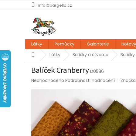
Přejít
info@bargello.cz
na
obsah
Látky
Pomůcky
Galanterie
Hotový
Domů
Látky
Balíčky a čtverce
Balíčky
Balíček Cranberry
D0586
Průměrné
Neohodnoceno
Podrobnosti hodnocení
Značka
hodnocení
produktu
je
0,0
z
5
hvězdiček.