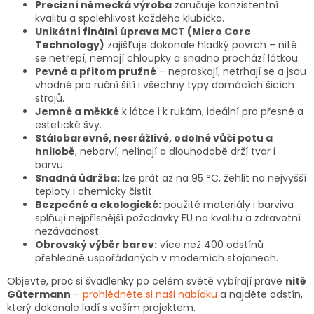
Precizní německá výroba
zaručuje konzistentní
kvalitu a spolehlivost každého klubíčka.
Unikátní finální úprava MCT (Micro Core
Technology)
zajišťuje dokonale hladký povrch – nitě
se netřepí, nemají chloupky a snadno prochází látkou.
Pevné a přitom pružné
– nepraskají, netrhají se a jsou
vhodné pro ruční šití i všechny typy domácích šicích
strojů.
Jemné a měkké
k látce i k rukám, ideální pro přesné a
estetické švy.
Stálobarevné, nesrážlivé, odolné vůči potu a
hnilobě
, nebarví, nelínají a dlouhodobě drží tvar i
barvu.
Snadná údržba:
lze prát až na 95 °C, žehlit na nejvyšší
teploty i chemicky čistit.
Bezpečné a ekologické:
použité materiály i barviva
splňují nejpřísnější požadavky EU na kvalitu a zdravotní
nezávadnost.
Obrovský výběr barev:
více než 400 odstínů
přehledně uspořádaných v moderních stojanech.
Objevte, proč si švadlenky po celém světě vybírají právě
nitě
Gütermann
–
prohlédněte si naši nabídku
a najděte odstín,
který dokonale ladí s vaším projektem.