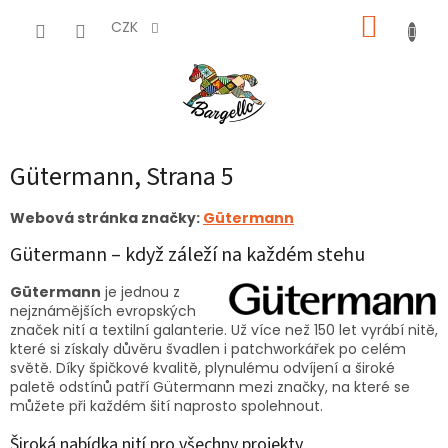
Přejít
NÁKUP
na
CZK
obsah
KOŠÍK
Gütermann
, Strana 5
Webová stránka značky:
Gütermann
Gütermann – když záleží na každém stehu
Gütermann
je jednou z
nejznámějších evropských
značek nití a textilní galanterie. Už více než 150 let vyrábí nitě,
které si získaly důvěru švadlen i patchworkářek po celém
světě. Díky špičkové kvalitě, plynulému odvíjení a široké
paletě odstínů patří Gütermann mezi značky, na které se
můžete při každém šití naprosto spolehnout.
Široká nabídka nití pro všechny projekty