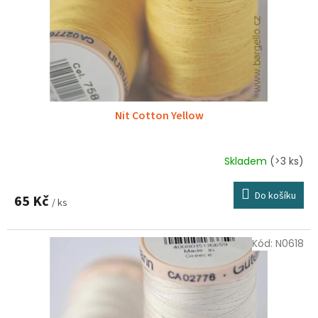
Nit Cotton Yellow
Skladem
(>3 ks)
Do košíku
65 Kč
/ ks
Kód:
N0618