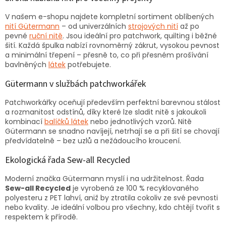
V našem e-shopu najdete kompletní sortiment oblíbených
nití Gütermann
– od univerzálních
strojových nití
až po
pevné
ruční nitě
. Jsou ideální pro patchwork, quilting i běžné
šití. Každá špulka nabízí rovnoměrný zákrut, vysokou pevnost
a minimální třepení – přesně to, co při přesném prošívání
bavlněných
látek
potřebujete.
Gütermann v službách patchworkářek
Patchworkářky oceňují především perfektní barevnou stálost
a rozmanitost odstínů, díky které lze sladit nitě s jakoukoli
kombinací
balíčků látek
nebo jednotlivých vzorů. Nitě
Gütermann se snadno navíjejí, netrhají se a při šití se chovají
předvídatelně – bez uzlů a nežádoucího kroucení.
Ekologická řada Sew-all Recycled
Moderní značka Gütermann myslí i na udržitelnost. Řada
Sew-all Recycled
je vyrobená ze 100 % recyklovaného
polyesteru z PET lahví, aniž by ztratila cokoliv ze své pevnosti
nebo kvality. Je ideální volbou pro všechny, kdo chtějí tvořit s
respektem k přírodě.