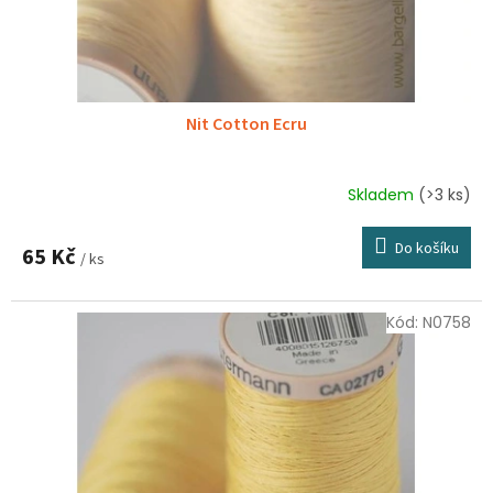
k
t
ů
Nit Cotton Ecru
Skladem
(>3 ks)
Do košíku
65 Kč
/ ks
Kód:
N0758