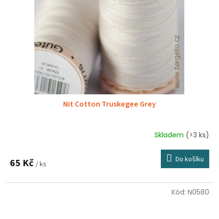
Nit Cotton Truskegee Grey
Skladem
(>3 ks)
Do košíku
65 Kč
/ ks
Kód:
N0580