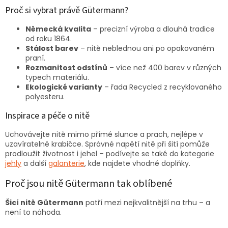
Proč si vybrat právě Gütermann?
Německá kvalita
– precizní výroba a dlouhá tradice
od roku 1864.
Stálost barev
– nitě neblednou ani po opakovaném
praní.
Rozmanitost odstínů
– více než 400 barev v různých
typech materiálu.
Ekologické varianty
– řada Recycled z recyklovaného
polyesteru.
Inspirace a péče o nitě
Uchovávejte nitě mimo přímé slunce a prach, nejlépe v
uzavíratelné krabičce. Správné napětí nitě při šití pomůže
prodloužit životnost i jehel – podívejte se také do kategorie
jehly
a další
galanterie
, kde najdete vhodné doplňky.
Proč jsou nitě Gütermann tak oblíbené
Šicí nitě Gütermann
patří mezi nejkvalitnější na trhu – a
není to náhoda.