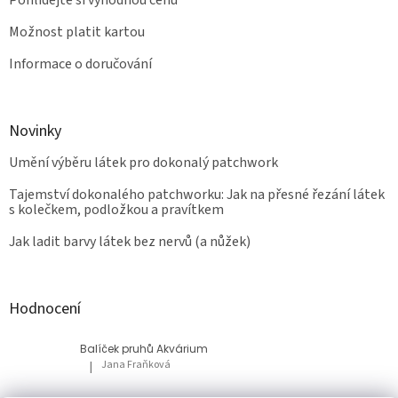
Možnost platit kartou
Informace o doručování
Novinky
Umění výběru látek pro dokonalý patchwork
Tajemství dokonalého patchworku: Jak na přesné řezání látek
s kolečkem, podložkou a pravítkem
Jak ladit barvy látek bez nervů (a nůžek)
Hodnocení
Balíček pruhů Akvárium
Jana Fraňková
|
Hodnocení produktu je 5 z 5 hvězdiček.