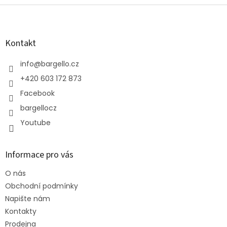
Z
á
p
a
Kontakt
t
í
info
@
bargello.cz
+420 603 172 873
Facebook
bargellocz
Youtube
Informace pro vás
O nás
Obchodní podmínky
Napište nám
Kontakty
Prodejna